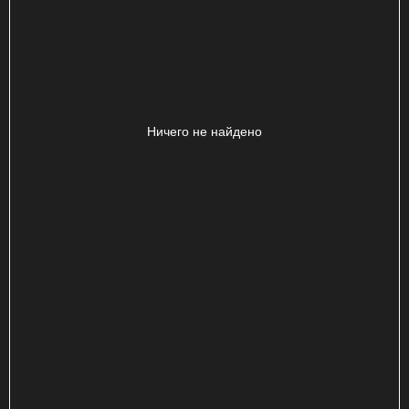
Ничего не найдено