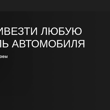
 АВТОМОБИЛЯ
+7‒966‒260‒53‒00