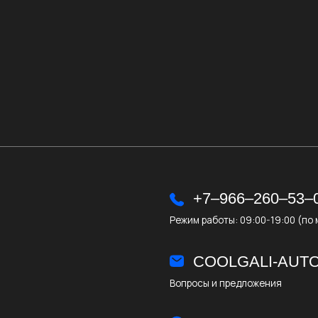
+7‒966‒260‒53‒00
Режим работы: 09:00-19:00 (по мск)
COOLGALI-AUTO@YANDE
Вопросы и предложения
КАЗАНЬ, УЛ. КУЛ ГАЛИ, 32
Проложить маршрут