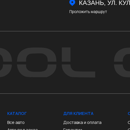
АЛОГ
ДЛЯ КЛИЕНТА
О САЛОНЕ
 авто
Доставка и оплата
О компании
о под заказ
Гарантии
Отзывы
уп авто
Акции
Контакты
йд-ин
Реквизиты
вляется публичной офертой