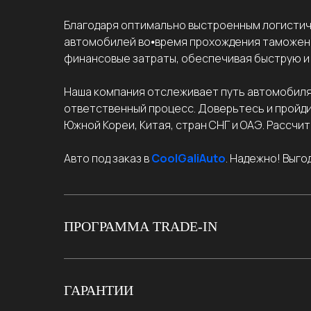
Благодаря оптимально выстроенным логистич
автомобилей во⦁время прохождения таможенн
финансовые затраты, обеспечивая быструю и
Наша компания отслеживает путь автомобиля н
ответственный процесс. Доверьтесь и пройди
Южной Кореи, Китая, стран СНГ и ОАЭ. Рассчи
Авто под заказ в
CoolGaliAuto
. Надежно! Выго
ПРОГРАММА TRADE-IN
ГАРАНТИИ