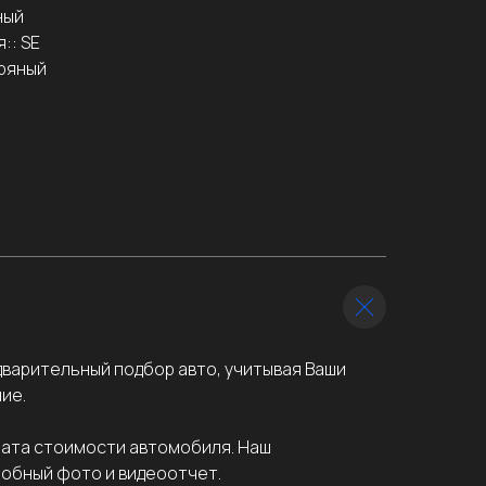
ный
:: SE
ряный
варительный подбор авто, учитывая Ваши
ие.
лата стоимости автомобиля. Наш
робный фото и видеоотчет.