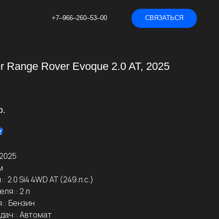
+7‒966‒260‒53‒00
СВЯЗАТЬСЯ
r Range Rover Evoque 2.0 AT, 2025
р.
У
 2025
м
 2.0 Si4 4WD AT (249 л.с.)
ля:: 2 л
:: Бензин
дач:: Автомат