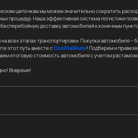
еским цепочкам мы можем значительно сократить расход
ых процедур. Наша эффективная система логистики поз
 бесперебойную доставку автомобилей к конечным пункта
а всех этапах транспортировки. Покупка автомобиля – бо
те этот путь вместе с
CoolGaliAuto
! Подберем и привезе
таем итоговую стоимость автомобиля с учетом растаможки 
дно! Вовремя!