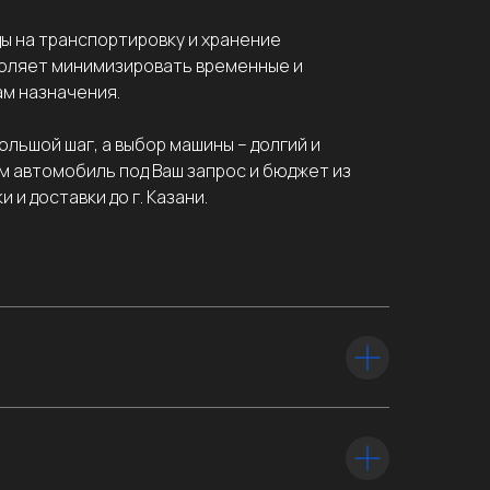
ы на транспортировку и хранение
воляет минимизировать временные и
м назначения.
льшой шаг, а выбор машины – долгий и
м автомобиль под Ваш запрос и бюджет из
и доставки до г. Казани.