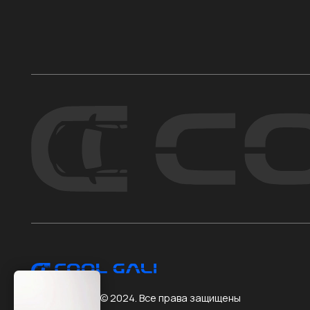
КАТ
Все
Cool Gali Auto ©️ 2024. Все права защищены
Авт
*компания Meta признана экстремистской
Вык
и запрещена в РФ
Тре
ОРГН 1222500022931 ИНН 2508144140
Не я